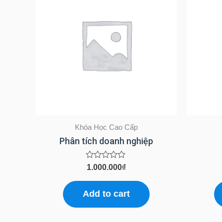
Khóa Học Cao Cấp
Phân tích doanh nghiệp
Rated
1.000.000
₫
0
out
of
Add to cart
5