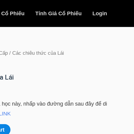
 Cổ Phiếu
Tính Giá Cổ Phiếu
Login
Cấp
/ Các chiêu thức của Lái
a Lái
học này, nhấp vào đường dẫn sau đây để di
LINK
rt