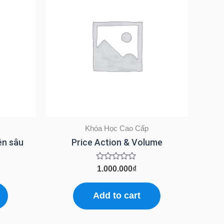
Khóa Học Cao Cấp
ên sâu
Price Action & Volume
Rated
1.000.000
₫
0
out
of
Add to cart
5