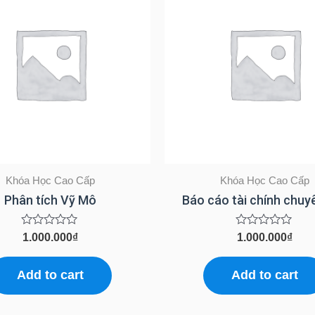
Khóa Học Cao Cấp
Khóa Học Cao Cấp
Phân tích Vỹ Mô
Báo cáo tài chính chuy
Rated
Rated
1.000.000
₫
1.000.000
₫
0
0
out
out
of
of
Add to cart
Add to cart
5
5