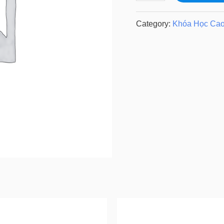
chiêu
thức
Category:
Khóa Học Ca
của
Lái
quantity