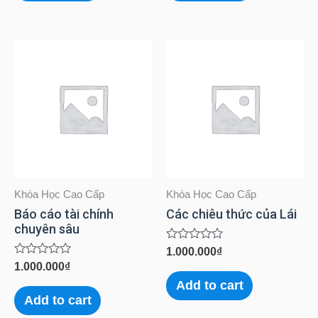
Khóa Học Cao Cấp
Khóa Học Cao Cấp
Báo cáo tài chính
Các chiêu thức của Lái
chuyên sâu
Rated
1.000.000
₫
0
Rated
1.000.000
₫
out
0
of
Add to cart
out
5
of
Add to cart
5