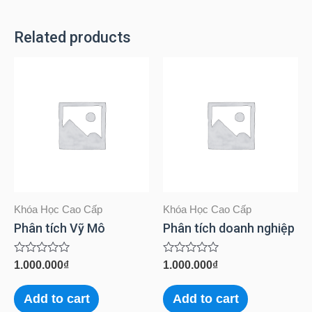
Volume
Related products
quantity
Khóa Học Cao Cấp
Khóa Học Cao Cấp
Phân tích Vỹ Mô
Phân tích doanh nghiệp
Rated
Rated
1.000.000
₫
1.000.000
₫
0
0
out
out
of
of
Add to cart
Add to cart
5
5